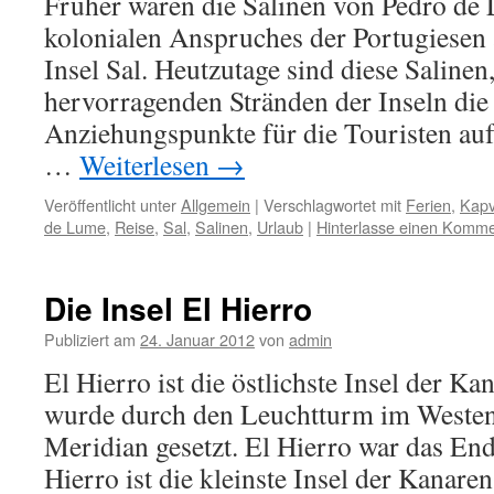
Früher waren die Salinen von Pedro de
kolonialen Anspruches der Portugiesen
Insel Sal. Heutzutage sind diese Salin
hervorragenden Stränden der Inseln die
Anziehungspunkte für die Touristen a
…
Weiterlesen
→
Veröffentlicht unter
Allgemein
|
Verschlagwortet mit
Ferien
,
Kap
de Lume
,
Reise
,
Sal
,
Salinen
,
Urlaub
|
Hinterlasse einen Komme
Die Insel El Hierro
Publiziert am
24. Januar 2012
von
admin
El Hierro ist die östlichste Insel der Ka
wurde durch den Leuchtturm im Westen 
Meridian gesetzt. El Hierro war das En
Hierro ist die kleinste Insel der Kanare