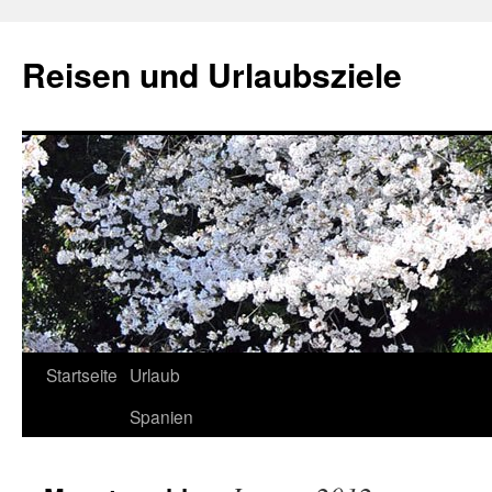
Reisen und Urlaubsziele
Startseite
Urlaub
Springe
Spanien
zum
Inhalt