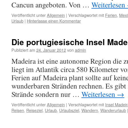
Cancun angeboten. Von …
Weiterlesen
Veröffentlicht unter
Allgemein
|
Verschlagwortet mit
Ferien
,
Mexi
Urlaub
|
Hinterlasse einen Kommentar
Die portugiesische Insel Made
Publiziert am
24. Januar 2012
von
admin
Madeira ist eine autonome Region die zu
liegt im Atlantik circa 580 Kilometer vo
Ferien auf Madeira plant sollte auf kein
wunderbaren Stränden rechnen. Es gibt 
Strände sondern nur …
Weiterlesen
→
Veröffentlicht unter
Allgemein
|
Verschlagwortet mit
Insel Madeir
Reisen
,
Reiseziel
,
Urlaub
,
Urlaubsziel
,
Wandern
,
Wanderurlaub