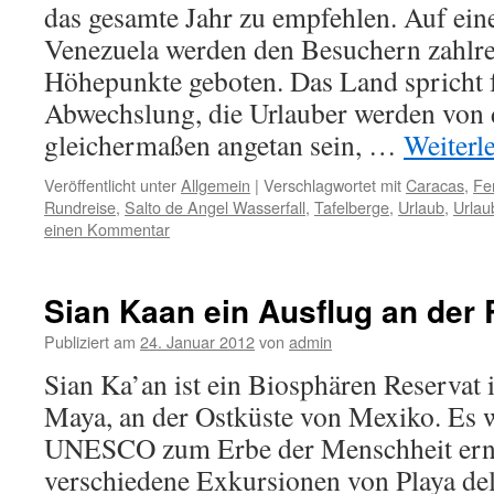
das gesamte Jahr zu empfehlen. Auf ein
Venezuela werden den Besuchern zahlrei
Höhepunkte geboten. Das Land spricht f
Abwechslung, die Urlauber werden von 
gleichermaßen angetan sein, …
Weiterl
Veröffentlicht unter
Allgemein
|
Verschlagwortet mit
Caracas
,
Fe
Rundreise
,
Salto de Angel Wasserfall
,
Tafelberge
,
Urlaub
,
Urlau
einen Kommentar
Sian Kaan ein Ausflug an der 
Publiziert am
24. Januar 2012
von
admin
Sian Ka’an ist ein Biosphären Reservat
Maya, an der Ostküste von Mexiko. Es 
UNESCO zum Erbe der Menschheit er
verschiedene Exkursionen von Playa d